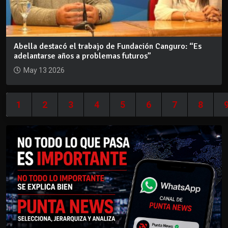
Abella destacó el trabajo de Fundación Canguro: “Es
adelantarse años a problemas futuros”
May 13 2026
1
2
3
4
5
6
7
8