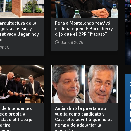
arquitectura de la
Pena a Montelongo reavivó
rgos, ascensos y
el debate penal: Bordaberry
centivado llegan hoy
dijo que el CPP “fracasó”
io
Jun 08 2026
 2026
 de Intendentes
Antía abrió la puerta a su
ede propia y
vuelta como candidato y
stacó el trabajo
Casaretto advirtió que no es
entre
tiempo de adelantar la
entos
campaña