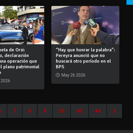
eta de Orsi:
“Hay que honrar la palabra”:
o, declaración
Pereyra anunció que no
 una operación que
buscará otro período en el
l plano patrimonial
BPS
o
May 26 2026
 2026
6
7
8
9
10
43
44