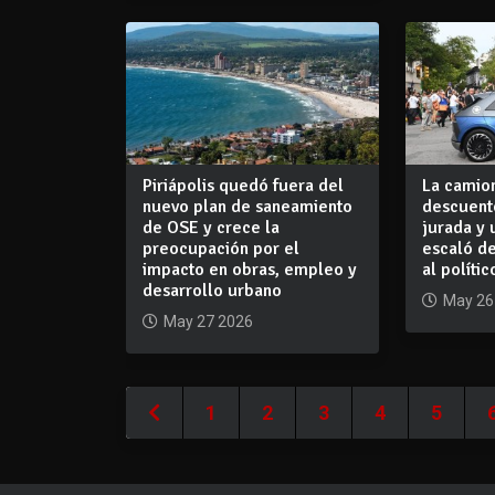
Piriápolis quedó fuera del
La camion
nuevo plan de saneamiento
descuent
de OSE y crece la
jurada y
preocupación por el
escaló de
impacto en obras, empleo y
al polític
desarrollo urbano
May 26
May 27 2026
1
2
3
4
5