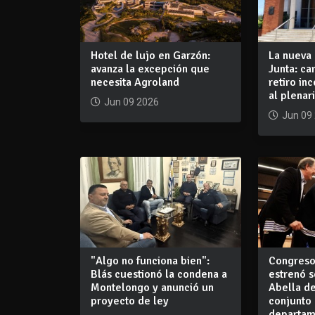
Hotel de lujo en Garzón:
La nueva 
avanza la excepción que
Junta: ca
necesita Agroland
retiro in
al plenar
Jun 09 2026
Jun 09
"Algo no funciona bien":
Congreso
Blás cuestionó la condena a
estrenó s
Montelongo y anunció un
Abella de
proyecto de ley
conjunto 
departam