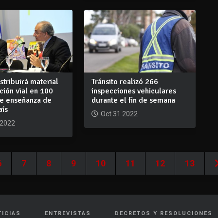
stribuirá material
Tránsito realizó 266
ión vial en 100
inspecciones vehiculares
de enseñanza de
durante el fin de semana
aís
Oct 31 2022
 2022
6
7
8
9
10
11
12
13
TICIAS
ENTREVISTAS
DECRETOS Y RESOLUCIONES