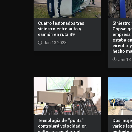
Cuatro lesionados tras
Siniestro
siniestro entre auto y
Copsa: ge
camión en ruta 39
empresa 
estaba e
Jan 13 2023
circular 
hecho ma
Jan 13
Tecnología de "punta"
Dos mujer
controlará velocidad en
varios le
calles y avenidas del
violento 