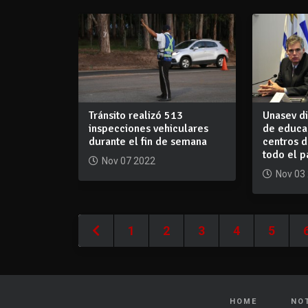
Tránsito realizó 513
Unasev di
inspecciones vehiculares
de educac
durante el fin de semana
centros 
todo el p
Nov 07 2022
Nov 03
1
2
3
4
5
HOME
NO