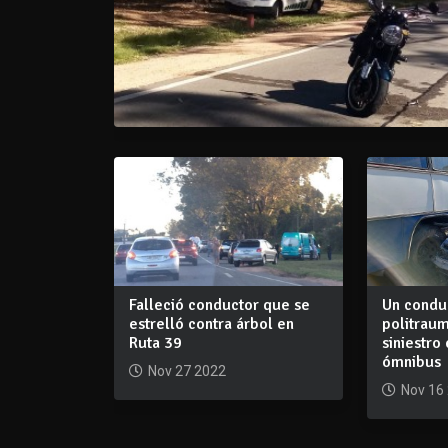
Falleció conductor que se
Un condu
estrelló contra árbol en
politraum
Ruta 39
siniestro
ómnibus
Nov 27 2022
Nov 16