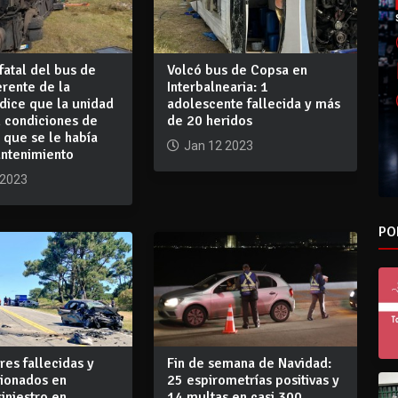
 fatal del bus de
Volcó bus de Copsa en
rente de la
Interbalnearia: 1
dice que la unidad
adolescente fallecida y más
n condiciones de
de 20 heridos
y que se le había
Jan 12 2023
ntenimiento
 2023
PO
es fallecidas y
Fin de semana de Navidad:
sionados en
25 espirometrías positivas y
siniestro en
14 multas en casi 300