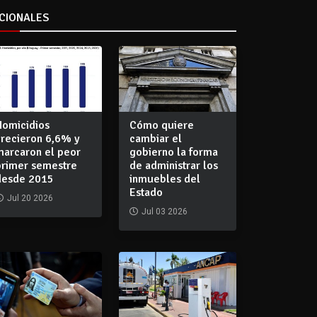
CIONALES
Homicidios
Cómo quiere
crecieron 6,6% y
cambiar el
marcaron el peor
gobierno la forma
primer semestre
de administrar los
desde 2015
inmuebles del
Estado
Jul 20 2026
Jul 03 2026