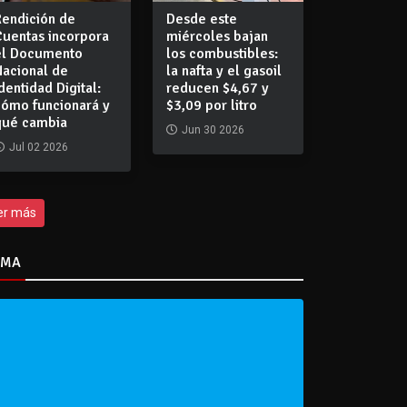
Rendición de
Desde este
Cuentas incorpora
miércoles bajan
el Documento
los combustibles:
Nacional de
la nafta y el gasoil
dentidad Digital:
reducen $4,67 y
cómo funcionará y
$3,09 por litro
qué cambia
Jun 30 2026
Jul 02 2026
er más
IMA