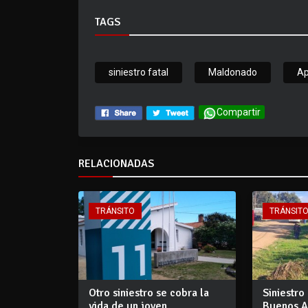
TAGS
siniestro fatal
Maldonado
Ap
Compartir
RELACIONADAS
TRÁNSITO
TRÁNSIT
Otro siniestro se cobra la
Siniestro
vida de un joven
Buenos Ai