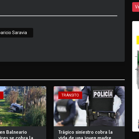
V
aricio Saravia
O
TRÁNSITO
 en Balneario
Trágico siniestro cobra la
res se cobra la
vida de una joven madre