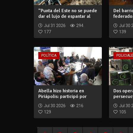
“Punta del Este no se puede
Del barri
dar el lujo de espantar al
federado:
capit...
un paso tr
Jul 31 2026
294
Jul 30 
177
139
POLÍTICA
POLICIALE
Abella hizo historia en
Dos opera
Piriápolis: participó por
persecuc
primera ve...
$3.000.00
Jul 30 2026
216
Jul 30 
129
105