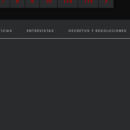
7
8
9
10
114
115
TICIAS
ENTREVISTAS
DECRETOS Y RESOLUCIONES