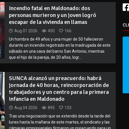
Incendio fatal en Maldonado: dos
personas murieron y un joven logró
escapar de la vivienda en llamas
CL
Aug 01 2026
450
166
Un hombre de 49 años y una mujer de 50 fallecieron
durante un incendio registrado en la madrugada de este
sábado en una casa del barrio San Antonio, mientras
que el hijo de la pareja, de 20 años, logr...
SUNCA alcanzó un preacuerdo: habrá
jornada de 40 horas, reincorporación de
trabajadores y un centro para la primera
infancia en Maldonado
Aug 04 2026
895
133
Tras una negociación que se extendió desde la tarde del
lunes hasta la mañana de este martes, el sindicato y las
cámaras empresariales firmaron un preacuerdo para un