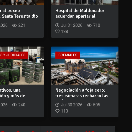
o al boxeo
Hospital de Maldonado:
 Santa Teresita dio
acuerdan apartar al
a...
responsable inter...
2026
221
Jul 31 2026
710
188
S Y JUDICIALES
GREMIALES
tivos, una
Negociación a foja cero:
ión y más de
tres cámaras rechazan las
0 en merca...
40 horas...
2026
240
Jul 30 2026
505
113