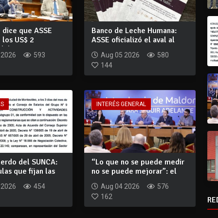
o dice que ASSE
Banco de Leche Humana:
 los US$ 2
ASSE oficializó el aval al
del Ban...
proyecto p...
 2026
593
Aug 05 2026
580
144
ES
INTERÉS GENERAL
uerdo del SUNCA:
“Lo que no se puede medir
ulas que fijan las
no se puede mejorar”: el
convenio...
 2026
454
Aug 04 2026
576
162
RE