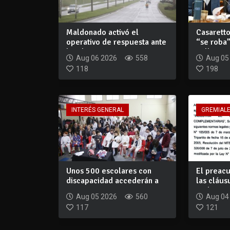
Maldonado activó el
Casarett
operativo de respuesta ante
“se roba”
la advertenc...
millones 
Aug 06 2026
558
Aug 05
118
198
INTERÉS GENERAL
GREMIAL
Unos 500 escolares con
El preac
discapacidad accederán a
las cláus
un programa...
40 hora...
Aug 05 2026
560
Aug 04
117
121