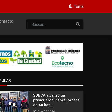
Tema
ontacto
PULAR
SUNCA alcanzó un
preacuerdo: habrá jornada
de 40 hor...
Aug 04 2026