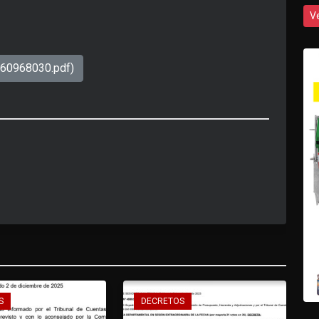
V
760968030.pdf)
S
DECRETOS