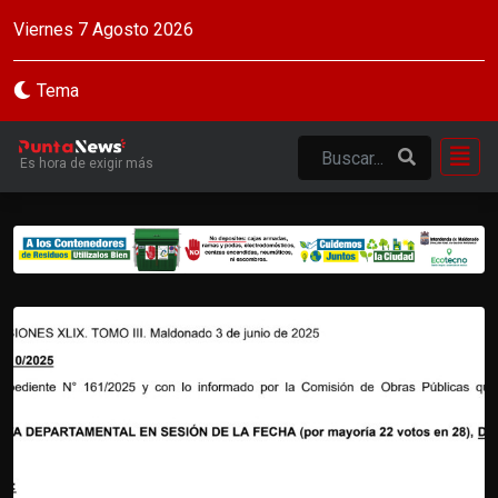
Viernes 7 Agosto 2026
Tema
Es hora de exigir más