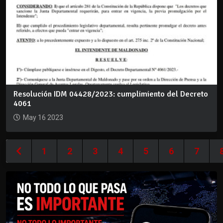
Resolución IDM 04428/2023: cumplimiento del Decreto
4061
May 16 2023
1
2
3
4
5
6
7