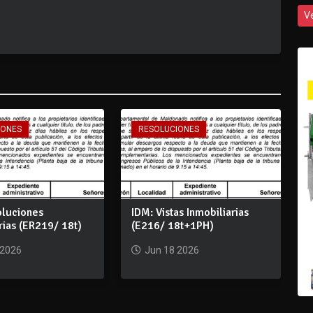
V
IONES
RESOLUCIONES
oluciones
IDM: Vistas Inmobiliarias
rias (ER219/ 18t)
(E216/ 18t+1PH)
 2026
Jun 18 2026