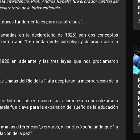
la intendencia, Prof. Andrés Rapetti, fue el orador central del
claratoria de la Independencia.
istóricos fundamentales para nuestro país".
clamadas en la declaratoria de 1825) son dos conceptos
 fue un año "tremendamente complejo y doloroso para la
 1820 en adelante y las tres leyes que nos proclamaron
s Unidas del Río de la Plata aceptaran la incorporación de la
onflicto por año y recién el país comenzó a normalizarse a
I
Varela fue clave para la expansión del sueño de la educación
rimir las diferencias", remarcó, y concluyó señalando que "la
ación de la paz".