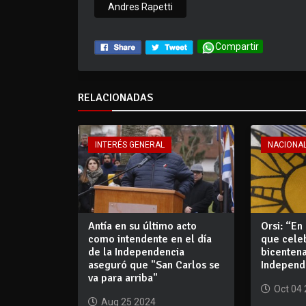
Andres Rapetti
Compartir
RELACIONADAS
INTERÉS GENERAL
NACIONA
Antía en su último acto
Orsi: “En
como intendente en el día
que celeb
de la Independencia
bicentena
aseguró que "San Carlos se
Independ
va para arriba"
Oct 04
Aug 25 2024