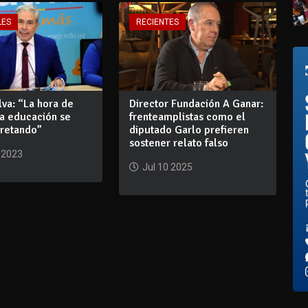
LES
RECIENTES
lva: “La hora de
Director Fundación A Ganar:
la educación se
frenteamplistas como el
cretando”
diputado Garlo prefieren
sostener relato falso
 2023
Jul 10 2025