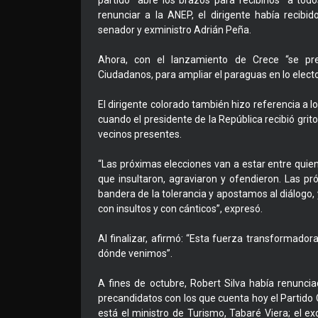
partido “abre los brazos para recibirlos” a tod
renunciar a la ANEP, el dirigente había recibi
senador y exministro Adrián Peña.
Ahora, con el lanzamiento de Crece “se p
Ciudadanos, para ampliar el paraguas en lo electo
El dirigente colorado también hizo referencia a lo
cuando el presidente de la República recibió grit
vecinos presentes.
“Las próximas elecciones van a estar entre quiene
que insultaron, agraviaron y ofendieron. Las p
bandera de la tolerancia y apostamos al diálogo
con insultos y con cánticos”, expresó.
Al finalizar, afirmó: “Esta fuerza transformador
dónde venimos”.
A fines de octubre, Robert Silva había renuncia
precandidatos con los que cuenta hoy el Partido 
está el ministro de Turismo, Tabaré Viera; el 