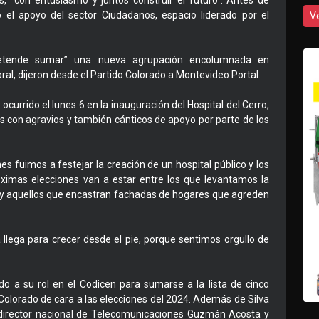
os, “con entusiasmo y juntos construir el futuro”. Antes de
do el apoyo del sector Ciudadanos, espacio liderado por el
V
retende sumar” una nueva agrupación encolumnada en
ral, dijeron desde el Partido Colorado a Montevideo Portal.
 ocurrido el lunes 6 en la inauguración del Hospital del Cerro,
os con agravios y también cánticos de apoyo por parte de los
s fuimos a festejar la creación de un hospital público y los
róximas elecciones van a estar entre los que levantamos la
, y aquellos que encastran fachadas de hogares que agreden
a llega para crecer desde el pie, porque sentimos orgullo de
do a su rol en el Codicen para sumarse a la lista de cinco
Colorado de cara a las elecciones del 2024. Además de Silva
exdirector nacional de Telecomunicaciones Guzmán Acosta y