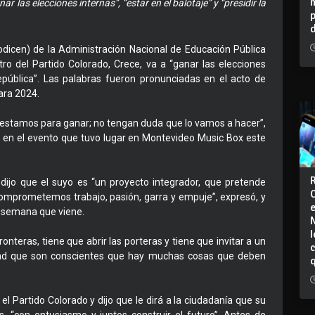
r las elecciones internas”, “estar en el balotaje” y “presidir la
Codicen) de la Administración Nacional de Educación Pública
ro del Partido Colorado, Crece, va a “ganar las elecciones
 República”. Las palabras fueron pronunciadas en el acto de
ara 2024.
 estamos para ganar; no tengan duda que lo vamos a hacer”,
s en el evento que tuvo lugar en Montevideo Music Box este
 dijo que el suyo es “un proyecto integrador, que pretende
 “Comprometemos trabajo, pasión, garra y empuje”, expresó, y
la semana que viene.
I
ronteras, tiene que abrir las porteras y tiene que invitar a un
dad que son conscientes que hay muchas cosas que deben
l Partido Colorado y dijo que le dirá a la ciudadanía que su