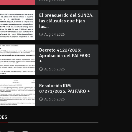
El preacuerdo del SUNCA:
las cláusulas que fijan
las...
Aug 04 2026
Decreto 4122/2026:
Aprobación del PAI FARO
+
Aug 06 2026
Resolución IDM
07271/2026: PAI FARO +
Aug 06 2026
DES