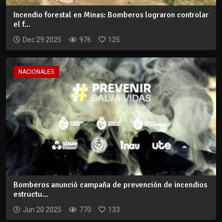
Incendio forestal en Minas: Bomberos lograron controlar
el f...
Dec 29 2025
976
125
NACIONALES
Bomberos anunció campaña de prevención de incendios
estructu...
Jun 20 2025
770
133