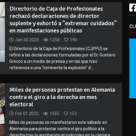
Directorio de Caja de Profesionales
rechazó declaraciones de director
suplente y exhortó a "extremar cuidados"
CL
en manifestaciones públicas
Jan 30 2025
1258
190
El Directorio de la Caja de Profesionales (CJPPU) se
refirió a las declaraciones formuladas por el Dr. Gustavo
Grecco a un medio de prensa y en las que hizo
referencia a una “inminente la explosión” d...
Miles de personas protestan en Alemania
contra el giro a la derecha en mes
electoral
Feb 01 2025
1035
153
Miles de personas se manifestaron este sábado en
Alemania para protestar contra el giro político a la
derecha tras la aprobación el miércoles en la cámara