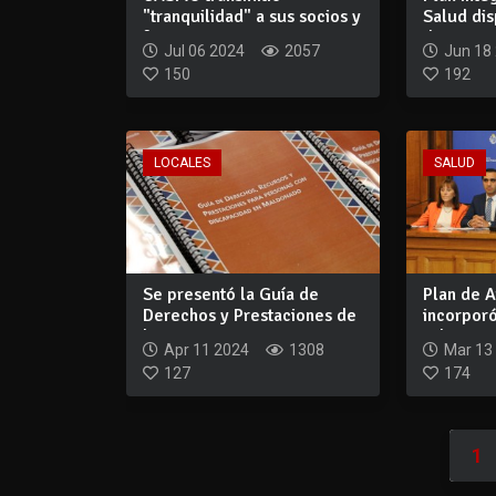
"tranquilidad" a sus socios y
Salud di
funcionarios...
digit...
Jul 06 2024
2057
Jun 18
150
192
LOCALES
SALUD
Se presentó la Guía de
Plan de A
Derechos y Prestaciones de
incorporó
las person...
salu...
Apr 11 2024
1308
Mar 13
127
174
1