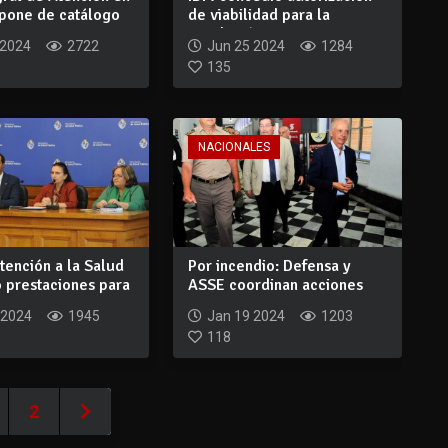
spone de catálogo
de viabilidad para la
instalación...
 2024
2722
Jun 25 2024
1284
135
NACIONALES
tención a la Salud
Por incendio: Defensa y
 prestaciones para
ASSE coordinan acciones
para garanti...
 2024
1945
Jan 19 2024
1203
118
2