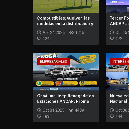
Combustibles: vuelven las
Tercer Fo
medidas en la distribución y
ANCAP an
restr...
futuro...
Apr 24 2026
1215
Oct 15
124
172
EMPRESARIALES
INTERÉS 
Ganá una Jeep Renegade en
Nueva ed
Estaciones ANCAP: Promo
Nacional 
¡Cargá y G...
ANCAP reu
Oct 01 2025
4409
Oct 06
189
144