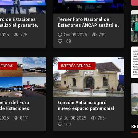
ro de Estaciones
Tercer Foro Nacional de
alizó el presente,
Estaciones ANCAP analizó el
presente...
 2025
775
Oct 09 2025
739
169
GENERAL
INTERÉS GENERAL
ición del Foro
Garzón: Antía inauguró
de Estaciones
nuevo espacio patrimonial
nirá...
en ex estac...
 2025
817
Jul 08 2025
765
167
RE