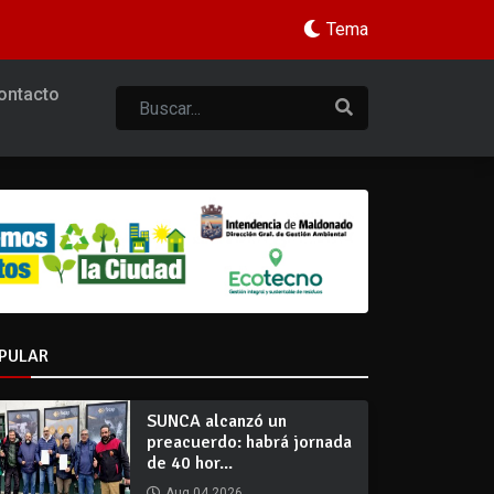
Tema
ontacto
PULAR
SUNCA alcanzó un
preacuerdo: habrá jornada
de 40 hor...
Aug 04 2026