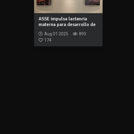
ASSE impulsa lactancia
materna para desarrollo de
recién nac...
Aug 01 2025
893
174