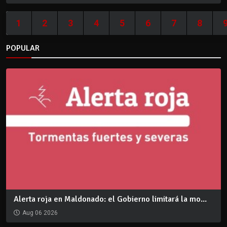
1
2
3
4
5
6
7
8
POPULAR
Alerta roja en Maldonado: el Gobierno limitará la mo...
Aug 06 2026