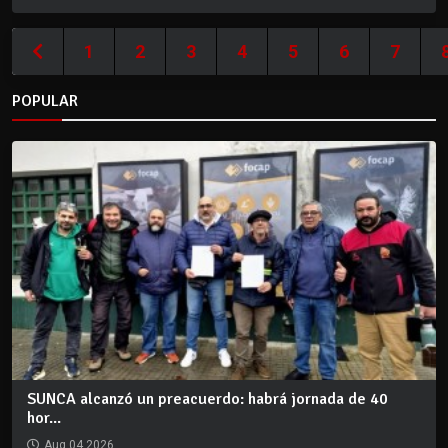
1
2
3
4
5
6
7
POPULAR
SUNCA alcanzó un preacuerdo: habrá jornada de 40
hor...
Aug 04 2026