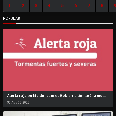
1
2
3
4
5
6
7
8
POPULAR
Alerta roja en Maldonado: el Gobierno limitará la mo...
Aug 06 2026