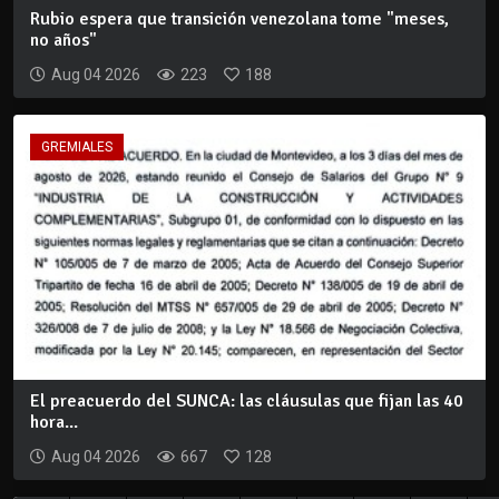
Rubio espera que transición venezolana tome "meses,
no años"
Aug 04 2026
223
188
GREMIALES
El preacuerdo del SUNCA: las cláusulas que fijan las 40
hora...
Aug 04 2026
667
128