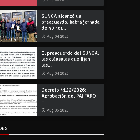
SUNCA alcanzó un
preacuerdo: habrá jornada
de 40 hor...
Aug 04 2026
El preacuerdo del SUNCA:
las cláusulas que fijan
las...
Aug 04 2026
Decreto 4122/2026:
Aprobación del PAI FARO
+
Aug 06 2026
DES