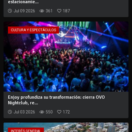
estacionamie...
Jul 09 2026
361
187
CULTURA Y ESPECTÁCULOS
Enjoy profundiza su transformación: cierra OVO
Nightclub, re...
Jul 03 2026
550
172
INTERÉS GENERAL