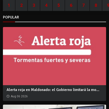
1
2
3
4
5
6
7
8
POPULAR
Alerta roja en Maldonado: el Gobierno limitará la mo...
Aug 06 2026