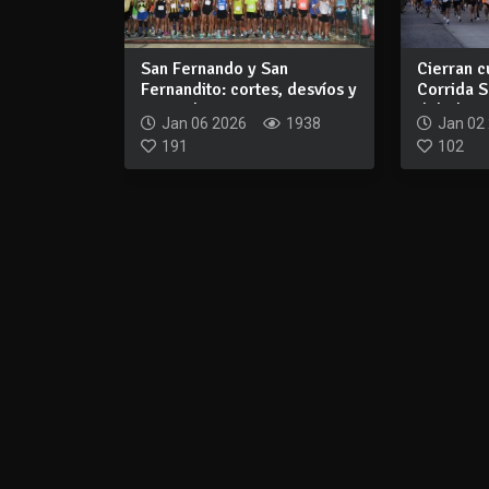
San Fernando y San
Cierran c
Fernandito: cortes, desvíos y
Corrida 
retiro de v...
debido a 
Jan 06 2026
1938
Jan 02
191
102