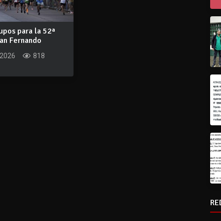
upos para la 52ª
San Fernando
que...
 2026
818
RE