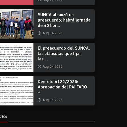
SUNCA alcanzó un
preacuerdo: habrá jornada
de 40 hor...
Aug 04 2026
El preacuerdo del SUNCA:
las cláusulas que fijan
las...
Aug 04 2026
Decreto 4122/2026:
Aprobación del PAI FARO
+
Aug 06 2026
DES