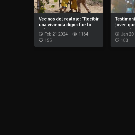
Vecinos del realojo: "Recibir
Testimoni
una vivienda digna fue lo
joven qu
más...
violación
Feb 21 2024
1164
Jan 20
155
103