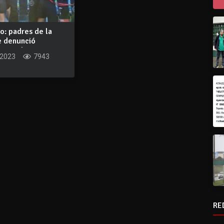
o: padres de la
e denunció
 grupal...
 2023
7943
RE