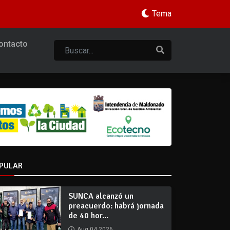
Tema
ontacto
PULAR
SUNCA alcanzó un
preacuerdo: habrá jornada
de 40 hor...
Aug 04 2026