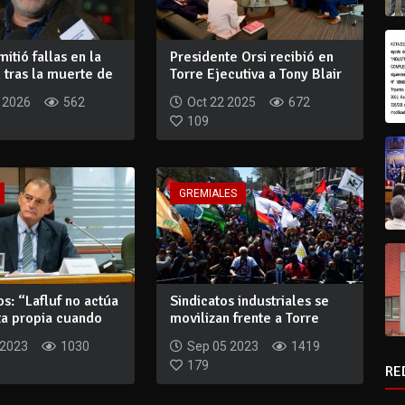
itió fallas en la
Presidente Orsi recibió en
 tras la muerte de
Torre Ejecutiva a Tony Blair
 2026
562
Oct 22 2025
672
109
GREMIALES
os: “Lafluf no actúa
Sindicatos industriales se
ta propia cuando
movilizan frente a Torre
Ejecutiv...
 2023
1030
Sep 05 2023
1419
179
RE