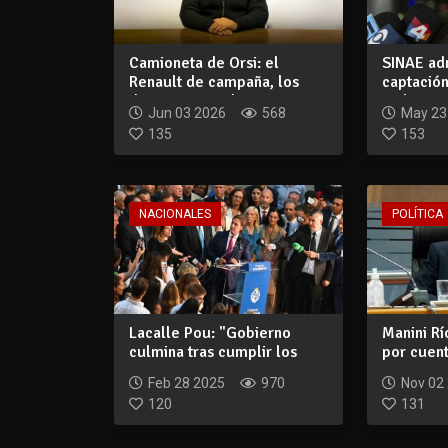
Camioneta de Orsi: el
SINAE adm
Renault de campaña, los
captación
documentos y l...
un ho...
Jun 03 2026
568
May 23
135
153
NACIONALES
POLÍTICA
Lacalle Pou: "Gobierno
Manini Rí
culmina tras cumplir los
por cuen
compromisos...
convo...
Feb 28 2025
970
Nov 02
120
131