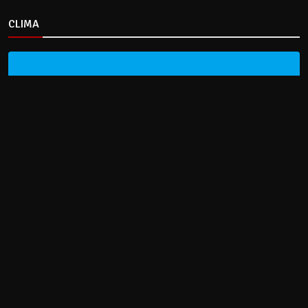
CLIMA
HOME
NOTICIAS
ENTREVISTAS
DECRETOS Y RESOLUCIONES
CONTACTO