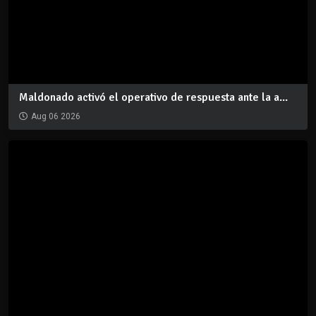
Maldonado activó el operativo de respuesta ante la a...
Aug 06 2026
Resolución IDM 07271/2026: PAI FARO +
Aug 06 2026