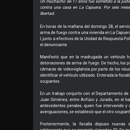
Un muchacho de 17 años fue sometido a la justici
contra una casa en La Capuera. Por seis meses
libertad.
En horas de la mañana del domingo 28, el servic
arma de fuego contra una vivienda en La Capuera
I, junto a efectivos de la Unidad de Respuesta Pol
el denunciante.
Manifestó que en la madrugada un vehículo ha
detonaciones de arma de fuego. De hecho, los polic
cámaras de videovigilancia por parte de los vis
identificar el vehículo utilizado. Enterada la fisca
ocupantes.
En un trabajo conjunto con el Departamento de H
Juan Giménez, entre Anfúso y Jurado, en el ba
antecedentes penales, quien fue intervenido y 
averiguaciones, se estableció que el otro ocupan
Posteriormente, la fiscalía dispuso nuevas d