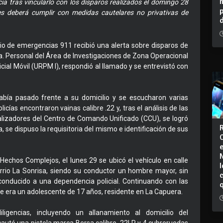
a tras vincularlo con los disparos realizados el domingo 28
 deberá cumplir con medidas cautelares no privativas de
io de emergencias 911 recibió una alerta sobre disparos de
. Personal del Área de Investigaciones de Zona Operacional
icial Móvil (URPM I), respondió al llamado y se entrevistó con
bía pasado frente a su domicilio y se escucharon varias
ías encontraron vainas calibre .22 y, tras el análisis de las
ualizadores del Centro de Comando Unificado (CCU), se logró
lía, se dispuso la requisitoria del mismo e identificación de sus
echos Complejos, el lunes 29 se ubicó el vehículo en calle
I
rrio La Sonrisa, siendo su conductor un hombre mayor, sin
conducido a una dependencia policial. Continuando con las
te era un adolescente de 17 años, residente en La Capuera.
iligencias, incluyendo un allanamiento al domicilio del