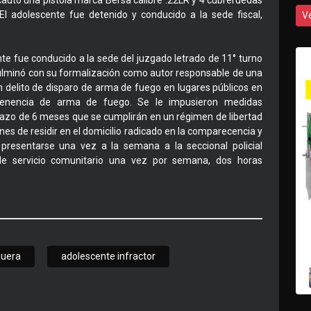
cautó una pistola marca Bersa calibre .22LR y 4 cubreruedas
 El adolescente fue detenido y conducido a la sede fiscal,
V
ente fue conducido a la sede del juzgado letrado de 11° turno
ulminó con su formalización como autor responsable de una
un delito de disparo de arma de fuego en lugares públicos en
 tenencia de arma de fuego. Se le impusieron medidas
 plazo de 6 meses que se cumplirán en un régimen de libertad
es de residir en el domicilio radicado en la comparecencia y
; presentarse una vez a la semana a la seccional policial
 de servicio comunitario una vez por semana, dos horas
puera
adolescente infractor