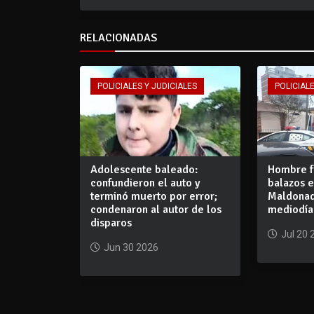
RELACIONADAS
POLICIALES Y JUDICIALES
POLICIALE
Adolescente baleado:
Hombre f
confundieron el auto y
balazos 
terminó muerto por error;
Maldonad
condenaron al autor de los
mediodía
disparos
Jul 20 
Jun 30 2026