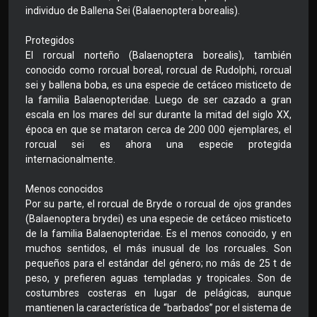
individuo de Ballena Sei (Balaenoptera borealis).
Protegidos
El rorcual norteño (Balaenoptera borealis), también
conocido como rorcual boreal, rorcual de Rudolphi, rorcual
sei y ballena boba, es una especie de cetáceo misticeto de
la familia Balaenopteridae. Luego de ser cazado a gran
escala en los mares del sur durante la mitad del siglo XX,
época en que se mataron cerca de 200 000 ejemplares, el
rorcual sei es ahora una especie protegida
internacionalmente.
Menos conocidos
Por su parte, el rorcual de Bryde o rorcual de ojos grandes
(Balaenoptera brydei) es una especie de cetáceo misticeto
de la familia Balaenopteridae. Es el menos conocido, y en
muchos sentidos, el más inusual de los rorcuales. Son
pequeños para el estándar del género; no más de 25 t de
peso, y prefieren aguas templadas y tropicales. Son de
costumbres costeras en lugar de pelágicas, aunque
mantienen la característica de “barbados” por el sistema de