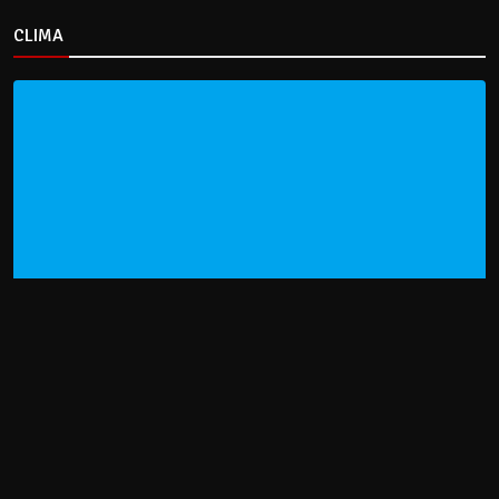
CLIMA
HOME
NOTICIAS
ENTREVISTAS
DECRETOS Y RESOLUCIONES
CONTACTO