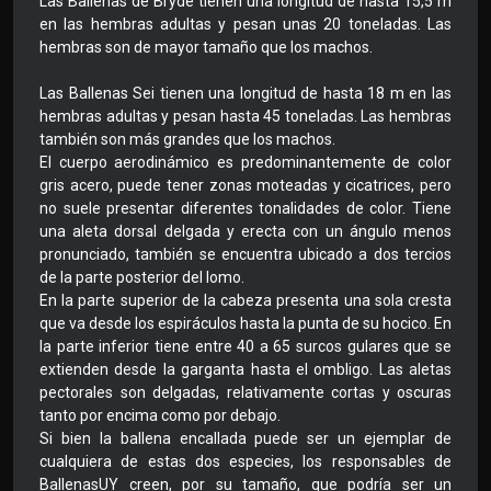
Las Ballenas de Bryde tienen una longitud de hasta 15,5 m
en las hembras adultas y pesan unas 20 toneladas. Las
hembras son de mayor tamaño que los machos.
Las Ballenas Sei tienen una longitud de hasta 18 m en las
hembras adultas y pesan hasta 45 toneladas. Las hembras
también son más grandes que los machos.
El cuerpo aerodinámico es predominantemente de color
gris acero, puede tener zonas moteadas y cicatrices, pero
no suele presentar diferentes tonalidades de color. Tiene
una aleta dorsal delgada y erecta con un ángulo menos
pronunciado, también se encuentra ubicado a dos tercios
de la parte posterior del lomo.
En la parte superior de la cabeza presenta una sola cresta
que va desde los espiráculos hasta la punta de su hocico. En
la parte inferior tiene entre 40 a 65 surcos gulares que se
extienden desde la garganta hasta el ombligo. Las aletas
pectorales son delgadas, relativamente cortas y oscuras
tanto por encima como por debajo.
Si bien la ballena encallada puede ser un ejemplar de
cualquiera de estas dos especies, los responsables de
BallenasUY creen, por su tamaño, que podría ser un