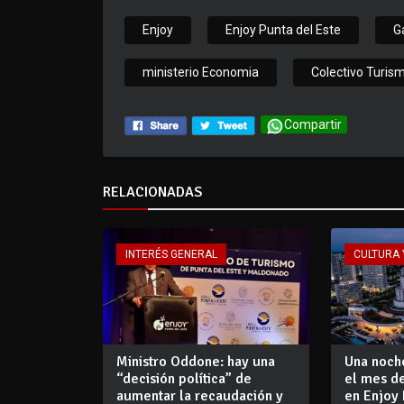
Enjoy
Enjoy Punta del Este
G
ministerio Economia
Colectivo Turis
Compartir
RELACIONADAS
INTERÉS GENERAL
CULTURA 
Ministro Oddone: hay una
Una noch
“decisión política” de
el mes d
aumentar la recaudación y
en Enjoy 