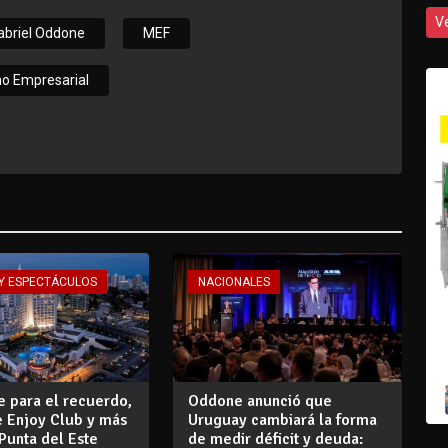
V
abriel Oddone
MEF
mo Empresarial
Y ESPECTÁCULOS
NACIONALES
e para el recuerdo,
Oddone anunció que
e Enjoy Club y más
Uruguay cambiará la forma
Punta del Este
de medir déficit y deuda: