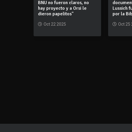
BNU no fueron claros, no
document
hay proyecto y a Orsi le
Lussich f
dieron papelitos"
por la Bi
Oct 22 2025
Oct 25