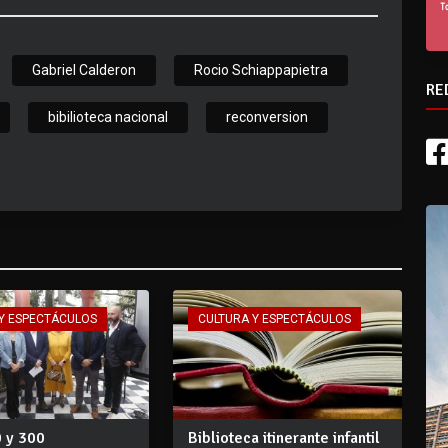
Gabriel Calderon
Rocio Schiappapietra
RE
bibilioteca nacional
reconversion
Y ESPECTÁCULOS
CULTURA Y ESPECTÁCULOS
0 y 300
Biblioteca itinerante infantil