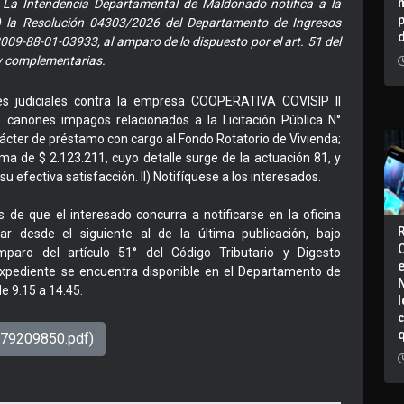
 Intendencia Departamental de Maldonado notifica a la
) la Resolución 04303/2026 del Departamento de Ingresos
009-88-01-03933, al amparo de lo dispuesto por el art. 51 del
y complementarias.
nes judiciales contra la empresa COOPERATIVA COVISIP II
de canones impagos relacionados a la Licitación Pública N°
rácter de préstamo con cargo al Fondo Rotatorio de Vivienda;
ma de $ 2.123.211, cuyo detalle surge de la actuación 81, y
u efectiva satisfacción. II) Notifíquese a los interesados.
s de que el interesado concurra a notificarse en la oficina
r desde el siguiente al de la última publicación, bajo
mparo del artículo 51° del Código Tributario y Digesto
pediente se encuentra disponible en el Departamento de
de 9.15 a 14.45.
I
779209850.pdf)