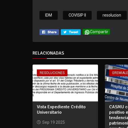
IDM
COVISIP II
resolucion
Compartir
RELACIONADAS
RESOLUCIONES
GREMIAL
Vista Expediente Crédito
CASMU ce
Universitario
positivo 
tendencia
Sep 19 2025
patrimon