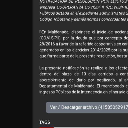
NOTIFICACIÓN DE RESOLUCIÓN POR EDICTOS: La
empresa COOPERATIVA COVISIP II (CO.VI.SIP.II
Públicos dictada en el expediente administrativo 2
Código Tributario y demás normas concordantes 
I)En Maldonado, dispónese el inicio de accio
(CO.VI.SIP.II), por la deuda que por concepto 
28/2016 a favor de la referida cooperativa en ca
generados en los ejercicios 2014/2025 por la su
que forma parte de la presente resolución, hasta s
La presente notificación se realiza a los efecto
dentro del plazo de 10 días corridos a conta
apercibimiento de darlo por notificado, al a
Departamental de Maldonado. El mencionado ex
Ingresos Públicos de la Intendencia en el horario 
Ver / Descargar archivo (4158505291
TAGS