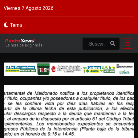
Viernes 7 Agosto 2026
Tema
Es hora de exigir más