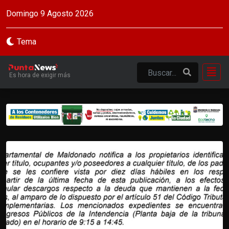
Domingo 9 Agosto 2026
Tema
Es hora de exigir más