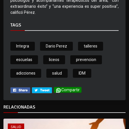
psicólogos y acompañantes terapéuticos del área, “con
extraordinario éxito” y “una experiencia es super positiva”,
calificó Pérez.
TAGS
Integra
Dario Perez
talleres
escuelas
liceos
prevencion
adicciones
salud
IDM
Compartir
RELACIONADAS
SALUD