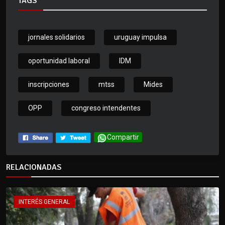
TAGS
jornales solidarios
uruguay impulsa
oportunidad laboral
IDM
inscripciones
mtss
Mides
OPP
congreso intendentes
Compartir
RELACIONADAS
INTERÉS GENERAL