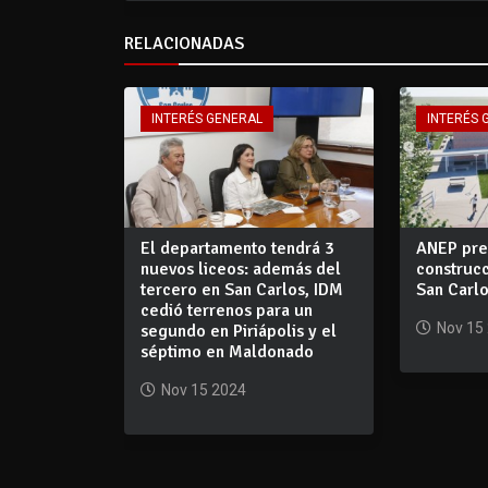
RELACIONADAS
INTERÉS GENERAL
INTERÉS 
El departamento tendrá 3
ANEP pre
nuevos liceos: además del
construcc
tercero en San Carlos, IDM
San Carl
cedió terrenos para un
Nov 15
segundo en Piriápolis y el
séptimo en Maldonado
Nov 15 2024