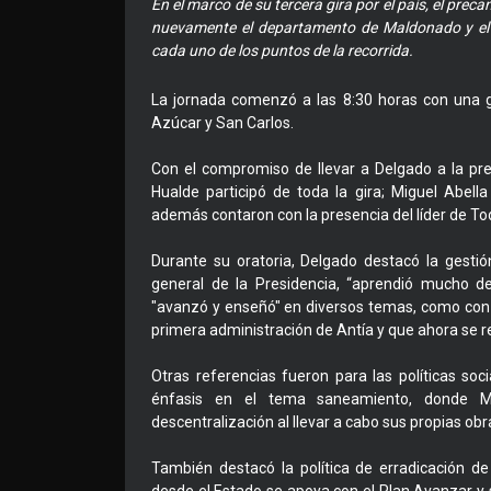
En el marco de su tercera gira por el país, el preca
nuevamente el departamento de Maldonado y el lí
cada uno de los puntos de la recorrida.
La jornada comenzó a las 8:30 horas con una gi
Azúcar y San Carlos.
Con el compromiso de llevar a Delgado a la pre
Hualde participó de toda la gira; Miguel Abel
además contaron con la presencia del líder de To
Durante su oratoria, Delgado destacó la gesti
general de la Presidencia, “aprendió mucho d
"avanzó y enseñó" en diversos temas, como con la
primera administración de Antía y que ahora se re
Otras referencias fueron para las políticas soci
énfasis en el tema saneamiento, donde Ma
descentralización al llevar a cabo sus propias ob
También destacó la política de erradicación de