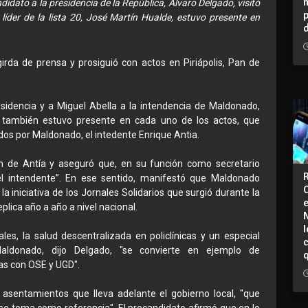
ndidato a la presidencia de la República, Álvaro Delgado, visitó
der de la lista 20, José Martín Hualde, estuvo presente en
rda de prensa y prosiguió con actos en Piriápolis, Pan de
sidencia y a Miguel Abella a la intendencia de Maldonado,
la también estuvo presente en cada uno de los actos, que
dos por Maldonado, el intedente Enrique Antia.
ón de Antía y aseguró que, en su función como secretario
el intendente”. En ese sentido, manifestó que Maldonado
 iniciativa de los Jornales Solidarios que surgió durante la
plica año a año a nivel nacional.
I
ales, la salud descentralizada en policlínicas y un especial
ldonado, dijo Delgado, "se convierte en ejemplo de
ras con OSE y UGD".
 asentamientos que lleva adelante el gobierno local, "que