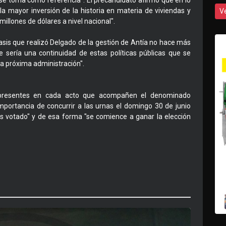
se toma como referencia". El precandidato afirmó que en lo
la mayor inversión de la historia en materia de viviendas y
V
illones de dólares a nivel nacional".
nfasis que realizó Delgado de la gestión de Antía no hace más
e sería una continuidad de estas políticas públicas que se
la próxima administración".
os presentes en cada acto que acompañen el denominado
importancia de concurrir a las urnas el domingo 30 de junio
ás votado" y de esa forma "se comience a ganar la elección