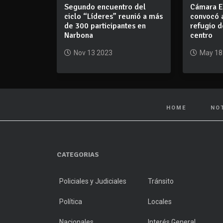
Segundo encuentro del
Cámara E
ciclo “Líderes” reunió a más
convocó 
de 300 participantes en
refugio d
Narbona
centro
Nov 13 2023
May 18
HOME
NO
CATEGORIAS
Policiales y Judiciales
Tránsito
Política
Locales
Nacionales
Interés General