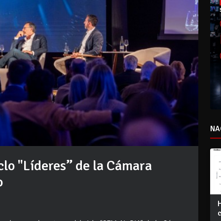
NA
clo "Líderes” de la Cámara
o