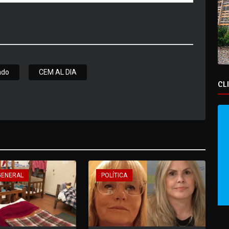
ado
CEM AL DIA
CL
GENERAL
POLÍTICA