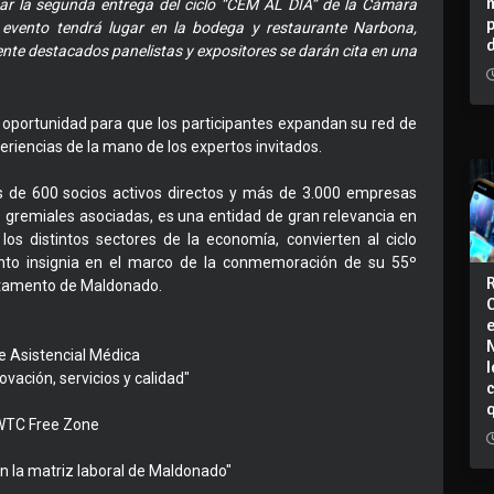
ugar la segunda entrega del ciclo “CEM AL DIA” de la Cámara
 evento tendrá lugar en la bodega y restaurante Narbona,
te destacados panelistas y expositores se darán cita en una
 oportunidad para que los participantes expandan su red de
eriencias de la mano de los expertos invitados.
de 600 socios activos directos y más de 3.000 empresas
s gremiales asociadas, es una entidad de gran relevancia en
los distintos sectores de la economía, convierten al ciclo
nto insignia en el marco de la conmemoración de su 55º
artamento de Maldonado.
de Asistencial Médica
I
ovación, servicios y calidad"
 WTC Free Zone
n la matriz laboral de Maldonado"