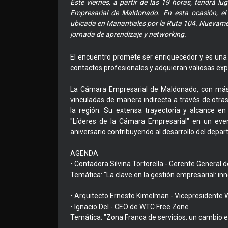
Este viernes, a partir de las 19 horas, tendrá l
Empresarial de Maldonado. En esta ocasión, el
ubicada en Manantiales por la Ruta 104. Nuevamen
jornada de aprendizaje y networking.
El encuentro promete ser enriquecedor y es una
contactos profesionales y adquieran valiosas exp
La Cámara Empresarial de Maldonado, con más 
vinculadas de manera indirecta a través de otra
la región. Su extensa trayectoria y alcance en 
"Líderes de la Cámara Empresarial" en un eve
aniversario contribuyendo al desarrollo del dep
AGENDA
• Contadora Silvina Tortorella - Gerente General 
Temática: "La clave en la gestión empresarial: inn
• Arquitecto Ernesto Kimelman - Vicepresidente
• Ignacio Del - CEO de WTC Free Zone
Temática: "Zona Franca de servicios: un cambio e