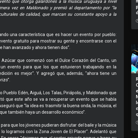
evento que otorga galardones a la música uruguaya a nivel
primera vez en Maldonado y premió al departamento por “la
culturales de calidad, que marcan su constante apoyo a la
ando una característica que es hacer un evento por pueblo:
evento gratuito para mostrar su gente y encontrarse con el
e han avanzado y ahora tienen dos”.
e Azúcar que comenzó con el Dulce Corazón del Canto, un
r un evento para que los que estuvieron trabajando en la
dición es mejor". Y agregó que, además, "ahora tiene un
rizo”.
o Pueblo Edén, Aiguá, Los Talas, Piriápolis, y Maldonado que
ntó que este año se va a recuperar un evento que se había
I
eguró que “la idea es trasmitir la buena onda, la música, el
que también haya un desarrollo económico”.
para que los jóvenes pudieran disfrutar del baile y la música
l lo logramos con la Zona Joven de El Placer". Adelantó que