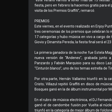
"este verano vamos a tener más de 15 fiestas"
fiesta, pero en febrero la hacemos gratis para 
visita de los Premios Graffiti”, remarcó.
PREMIOS
Este viernes, en el evento realizado en Enjoy Pun
tres ceremonias de los premios que celebran lo 
17 categorías y hubo música en vivo a cargo de C
Giovio y Dinamita Pereda; la fiesta final será el 2
La primera ganadora de la noche fue Estela Magno
nueva versión de “Andenes”, grabada junto a 
Panzardo y Fabián Marquisio para su disco Lazo
“Cinturón blanco”, uno de los temas estrella de T
Por otra parte, Hernán Vallarino triunfó en la ca
Cristo; Villazul repitió Graffiti en disco de mús
Bosques ganó en la de álbum instrumental por Mo
En el rubro de música electrónica, el DJ Fernando 
ganó el de candombe fusión por Vuelta al núcleo 
triunfó en la categoría de mejor álbum de folclore