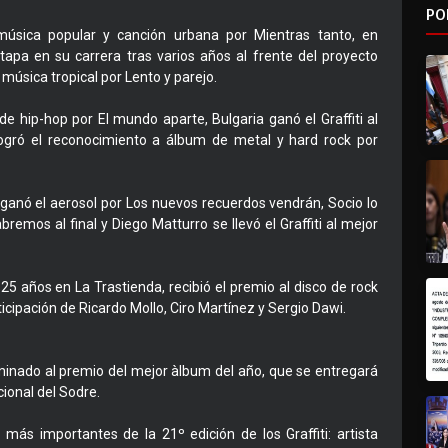
PO
música popular y canción urbana por Mientras tanto, en
apa en su carrera tras varios años al frente del proyecto
música tropical por Lento y parejo.
de hip-hop por El mundo aparte, Bulgaria ganó el Graffiti al
ogró el reconocimiento a álbum de metal y hard rock por
a ganó el aerosol por Los nuevos recuerdos vendrán, Socio lo
remos al final y Diego Matturro se llevó el Graffiti al mejor
 25 años en La Trastienda, recibió el premio al disco de rock
icipación de Ricardo Mollo, Ciro Martínez y Sergio Dawi.
minado al premio del mejor àlbum del año, que se entregará
cional del Sodre.
ás importantes de la 21º edición de los Graffiti: artista