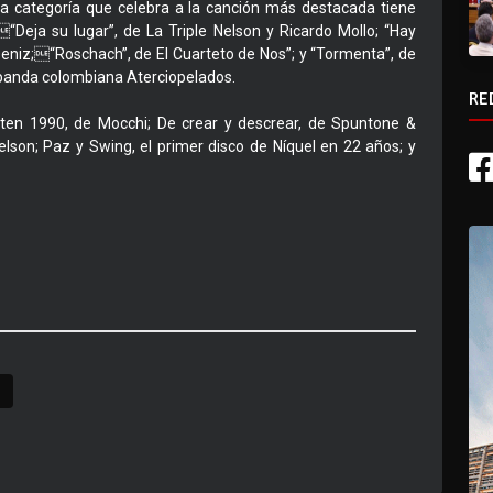
 La categoría que celebra a la canción más destacada tiene
Deja su lugar”, de La Triple Nelson y Ricardo Mollo; “Hay
Deniz;“Roschach”, de El Cuarteto de Nos”; y “Tormenta”, de
 banda colombiana Aterciopelados.
RE
piten 1990, de Mocchi; De crear y descrear, de Spuntone &
elson; Paz y Swing, el primer disco de Níquel en 22 años; y