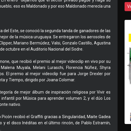
. En enero "dejamos que el sector privado pague y haga su
el pueblo; eso es Maldonado y por eso Maldonado merecía una
V
ta del Este, se conoció la segunda tanda de ganadores de las
mejor de la música uruguaya. Se entregaron los aerosoles de
lipper, Mariano Bermúdez, Valsi, Gonzalo Castillo, Agustina
3 de octubre en el Auditorio Nacional del Sodre.
ne, que recibió el premio al mejor videoclip en vivo por su
Malena Muyala, Melani Luraschi, Florencia Núñez, Shyra
s. El premio al mejor videoclip fue para Jorge Drexler por
inta y Tiempo, dirigido por Joana Colomar.
tegoría de mejor álbum de inspiración religiosa por Vivir es
ica infantil por Música para aprender volumen 2, y el dúo Los
nte nativo.
Picón recibió el Graffiti gracias a Singularidad, Maite Gadea
y el disco Inéditas en el último rincón, de Pablo Estramín,
.