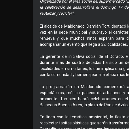
Organizada por el área social del supermercado “El
la celebración se desarrollará el domingo 17 d
reutilizar y reciclar”.
El alcalde de Maldonado, Damián Tort, destacó l
vez en la sede municipal y subrayó el carácter 
renueva y que muchos niños esperan para dis
acompañar un evento que llega a 32 localidades, 
La gerente de iniciativa social de El Dorado,
durante más de cuatro décadas ha sido un de
localidades en simultáneo, lo que implica una gr
con la comunidad y homenajear a la etapa más lind
La programación en Maldonado comenzará a 
espectáculos, música, paseos de artesanos y a
ambiente. También habrá celebraciones en el
Balneario Buenos Aires, la plaza de Pan de Azúcar,
En línea con la temática ambiental, la fiesta
recolectar tapitas plásticas que serán transfor