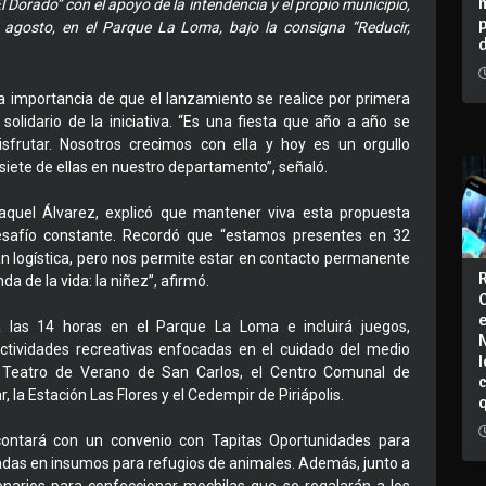
 Dorado” con el apoyo de la intendencia y el propio municipio,
e agosto, en el Parque La Loma, bajo la consigna “Reducir,
a importancia de que el lanzamiento se realice por primera
solidario de la iniciativa. “Es una fiesta que año a año se
frutar. Nosotros crecimos con ella y hoy es un orgullo
siete de ellas en nuestro departamento”, señaló.
 Raquel Álvarez, explicó que mantener viva esta propuesta
safío constante. Recordó que “estamos presentes en 32
an logística, pero nos permite estar en contacto permanente
a de la vida: la niñez”, afirmó.
las 14 horas en el Parque La Loma e incluirá juegos,
ctividades recreativas enfocadas en el cuidado del medio
I
 Teatro de Verano de San Carlos, el Centro Comunal de
 la Estación Las Flores y el Cedempir de Piriápolis.
 contará con un convenio con Tapitas Oportunidades para
madas en insumos para refugios de animales. Además, junto a