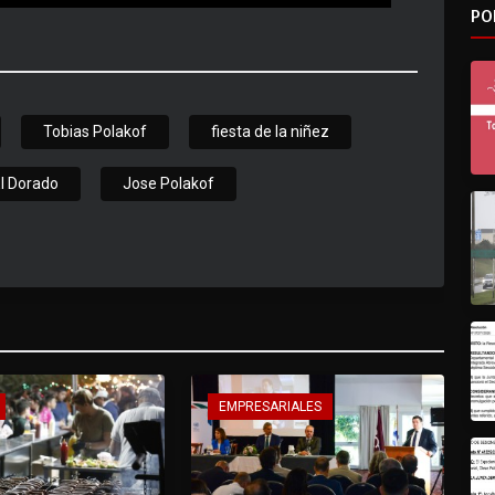
PO
Tobias Polakof
fiesta de la niñez
l Dorado
Jose Polakof
EMPRESARIALES