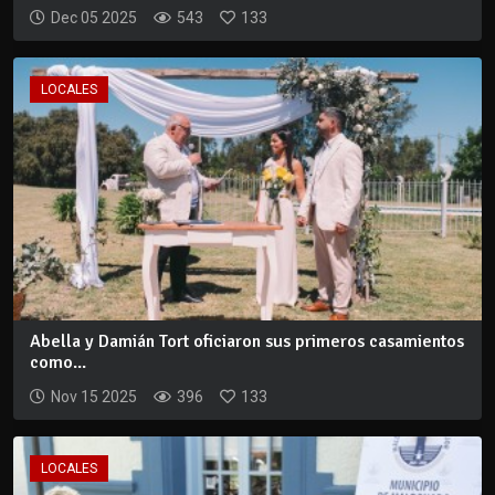
Dec 05 2025
543
133
LOCALES
Abella y Damián Tort oficiaron sus primeros casamientos
como...
Nov 15 2025
396
133
LOCALES