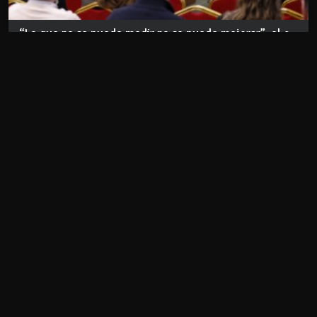
“Lo que no se puede medir no se puede mejorar”: el c...
Aug 04 2026
REDES