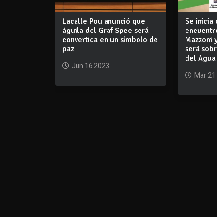
Lacalle Pou anunció que
Se inicia 
águila del Graf Spee será
encuentr
convertida en un símbolo de
Mazzoni 
paz
será sobr
del Agua
Jun 16 2023
Mar 21