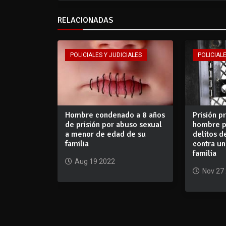
RELACIONADAS
POLICIALES Y JUDICIALES
POLICIALE
Hombre condenado a 8 años
Prisión p
de prisión por abuso sexual
hombre p
a menor de edad de su
delitos d
familia
contra u
familia
Aug 19 2022
Nov 27