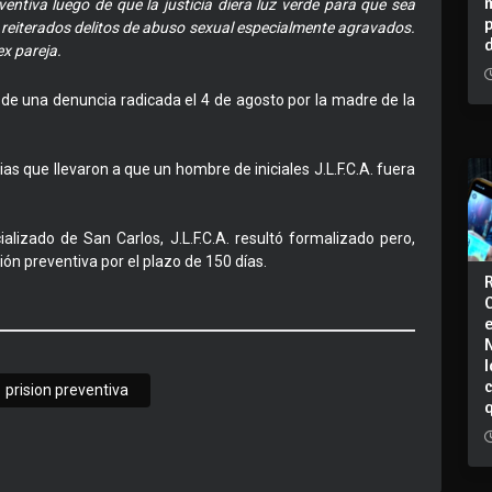
ntiva luego de que la justicia diera luz verde para que sea
 reiterados delitos de abuso sexual especialmente agravados.
ex pareja.
 de una denuncia radicada el 4 de agosto por la madre de la
cias que llevaron a que un hombre de iniciales J.L.F.C.A. fuera
alizado de San Carlos, J.L.F.C.A. resultó formalizado pero,
ón preventiva por el plazo de 150 días.
I
prision preventiva