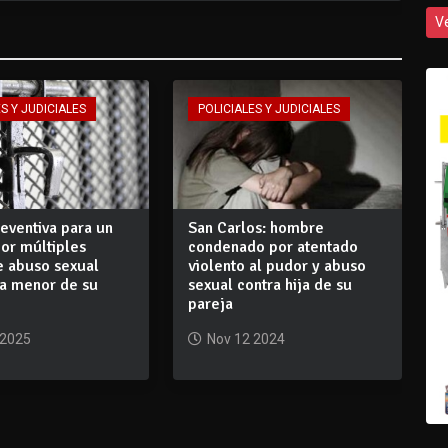
V
S Y JUDICIALES
POLICIALES Y JUDICIALES
reventiva para un
San Carlos: hombre
or múltiples
condenado por atentado
e abuso sexual
violento al pudor y abuso
na menor de su
sexual contra hija de su
pareja
 2025
Nov 12 2024