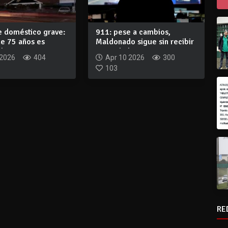
e doméstico grave:
911: pese a cambios,
e 75 años es
Maldonado sigue sin recibir
e u...
parte de la...
 2026
404
Apr 10 2026
300
103
RE