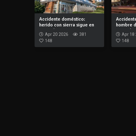
Accidente doméstico:
Accident
herido con sierra sigue en
hombre d
CTI y el cas...
operado d
Apr 20 2026
381
Apr 18
148
148