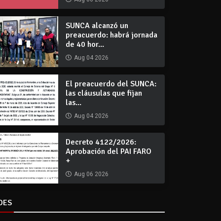
SUNCA alcanzó un
preacuerdo: habrá jornada
de 40 hor...
Aug 04 2026
El preacuerdo del SUNCA:
las cláusulas que fijan
las...
Aug 04 2026
Decreto 4122/2026:
Aprobación del PAI FARO
+
Aug 06 2026
DES