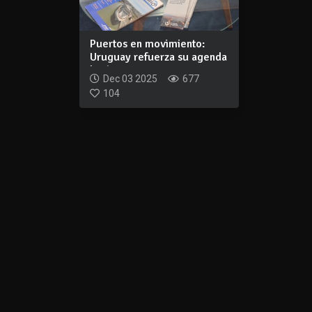
Puertos en movimiento:
Uruguay refuerza su agenda
logística...
Dec 03 2025
677
104