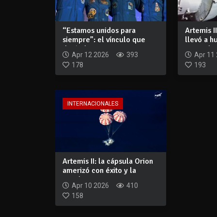
“Estamos unidos para
Artemis I
siempre”: el vínculo que
llevó a 
dejó el viaje...
en medio.
Apr 12 2026
393
Apr 11
178
193
INTERNACIONALES
Artemis II: la cápsula Orion
amerizó con éxito y la
tripulac...
Apr 10 2026
410
158