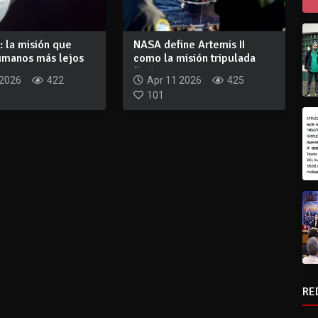
I: la misión que
NASA define Artemis II
humanos más lejos
como la misión tripulada
..
“más importa...
 2026
422
Apr 11 2026
425
101
RE