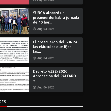
SUNCA alcanzó un
preacuerdo: habrá jornada
de 40 hor...
Aug 04 2026
El preacuerdo del SUNCA:
las cláusulas que fijan
las...
Aug 04 2026
Decreto 4122/2026:
Aprobación del PAI FARO
+
Aug 06 2026
DES