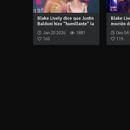
Blake Lively dice que Justin
Blake Liv
Baldoni hizo “humillante” la
moción de
es...
para dese
Jan 20 2026
1881
Dec 04
160
119