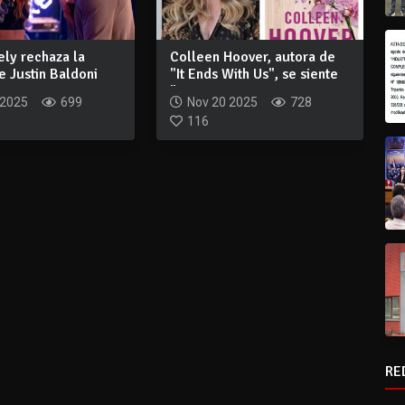
ely rechaza la
Colleen Hoover, autora de
 Justin Baldoni
"It Ends With Us", se siente
st...
"casi...
 2025
699
Nov 20 2025
728
116
RE