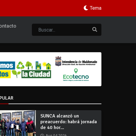
Tema
ontacto
PULAR
SUNCA alcanzó un
preacuerdo: habrá jornada
de 40 hor...
Aug 04 2026