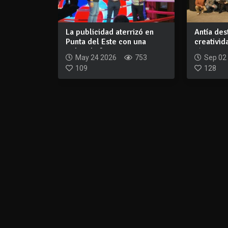
La publicidad aterrizó en
Antía de
Punta del Este con una
creativid
pelea de fo...
jóvenes q
May 24 2026
753
Sep 02
109
128