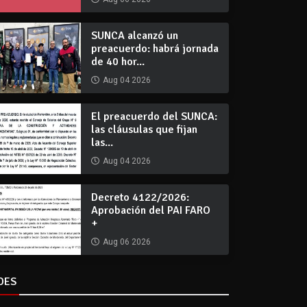
SUNCA alcanzó un
preacuerdo: habrá jornada
de 40 hor...
Aug 04 2026
El preacuerdo del SUNCA:
las cláusulas que fijan
las...
Aug 04 2026
Decreto 4122/2026:
Aprobación del PAI FARO
+
Aug 06 2026
DES