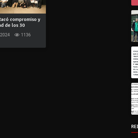
stacó compromiso y
ad de los 30
ue...
 2024
1136
RE